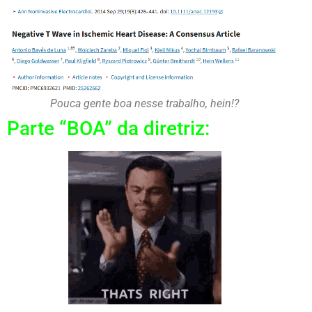
Pouca gente boa nesse trabalho, hein!?
Parte “BOA” da diretriz: