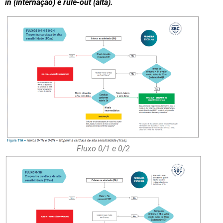
in (internação) e rule-out (alta).
Fluxo 0/1 e 0/2