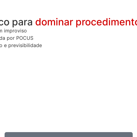
co para
dominar procedimento
m improviso
iada por POCUS
 e previsibilidade
l