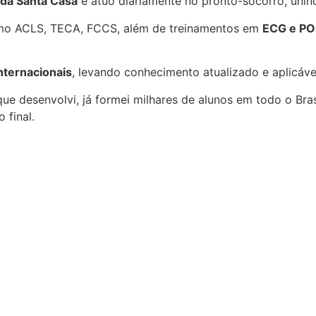
 da Santa Casa
e atuo diariamente no pronto-socorro, unind
o ACLS, TECA, FCCS, além de treinamentos em
ECG e P
nternacionais
, levando conhecimento atualizado e aplicável 
ue desenvolvi, já formei milhares de alunos em todo o Bra
 final.