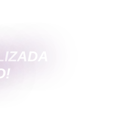
LIZADA
O!