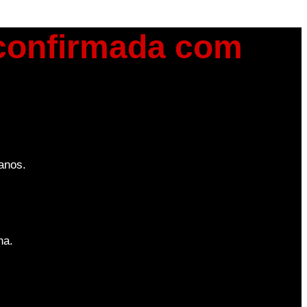
 confirmada com
anos.
na.