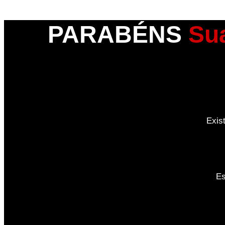
PARABÉNS
Sua
Exis
Es