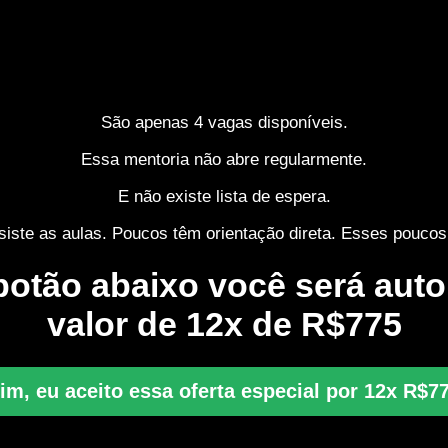
São apenas 4 vagas disponíveis.
Essa mentoria não abre regularmente.
E não existe lista de espera.
siste as aulas. Poucos têm orientação direta. Esses poucos
o botão abaixo você será au
valor de 12x de R$775
im, eu aceito essa oferta especial por 12x R$7
Não, eu gostaria de recusar essa oferta