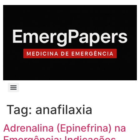
Tag:
anafilaxia
Adrenalina (Epinefrina) na
Emergência: Indicações,