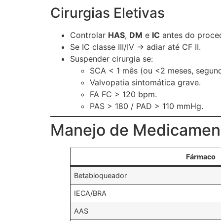
Cirurgias Eletivas
Controlar
HAS
,
DM
e
IC
antes do proce
Se IC classe III/IV → adiar até CF II.
Suspender cirurgia se:
SCA < 1 mês (ou <2 meses, segun
Valvopatia sintomática grave.
FA FC > 120 bpm.
PAS > 180 / PAD > 110 mmHg.
Manejo de Medicamen
Fármaco
Betabloqueador
IECA/BRA
AAS