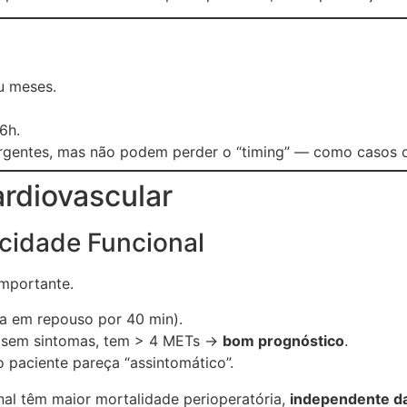
u meses.
6h.
urgentes, mas não podem perder o “timing” — como casos 
ardiovascular
acidade Funcional
mportante.
a em repouso por 40 min).
a sem sintomas, tem > 4 METs →
bom prognóstico
.
paciente pareça “assintomático”.
al têm maior mortalidade perioperatória,
independente d