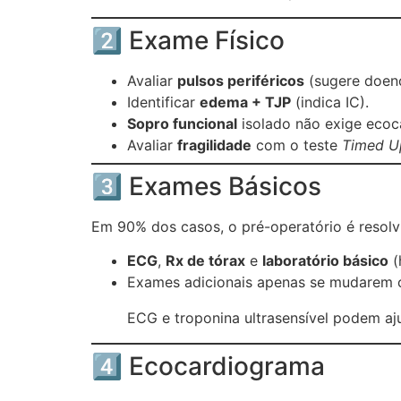
2️⃣ Exame Físico
Avaliar
pulsos periféricos
(sugere doenç
Identificar
edema + TJP
(indica IC).
Sopro funcional
isolado não exige ecoca
Avaliar
fragilidade
com o teste
Timed U
3️⃣ Exames Básicos
Em 90% dos casos, o pré-operatório é resol
ECG
,
Rx de tórax
e
laboratório básico
(
Exames adicionais apenas se mudarem 
ECG e troponina ultrasensível podem aju
4️⃣ Ecocardiograma