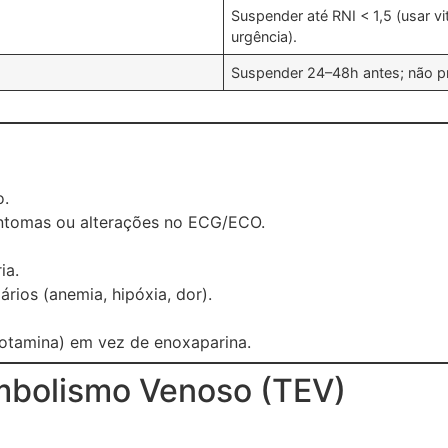
Suspender até RNI < 1,5 (usar 
urgência).
Suspender 24–48h antes; não p
o.
intomas ou alterações no ECG/ECO.
ia.
ários (anemia, hipóxia, dor).
rotamina) em vez de enoxaparina.
mbolismo Venoso (TEV)