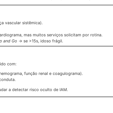
a vascular sistêmica).
rdiograma, mas muitos serviços solicitam por rotina.
p and Go
→ se >15s, idoso frágil.
vido com:
hemograma, função renal e coagulograma).
conduta.
dar a detectar risco oculto de IAM.