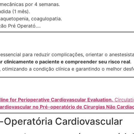
 mecânicas por 4 semanas.
ndida (1 mês).
laquetopenia, coagulopatia.
ção Pré Operató….
essencial para reduzir complicações, orientar o anestesista
ar clinicamente o paciente e compreender seu risco real
.
, otimizando a condição clínica e garantindo o melhor desf
ne for Perioperative Cardiovascular Evaluation.
Circulati
 Cardiovascular no Pré-operatório de Cirurgias Não Cardía
-Operatória Cardiovascular