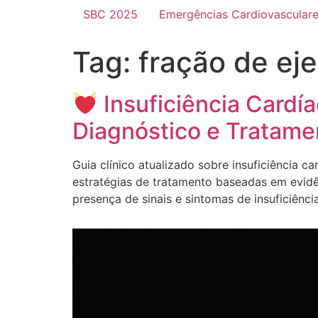
SBC 2025
Emergências Cardiovascular
Tag:
fração de ej
Insuficiência Cardí
Diagnóstico e Tratame
Guia clínico atualizado sobre insuficiência c
estratégias de tratamento baseadas em evidên
presença de sinais e sintomas de insuficiênc