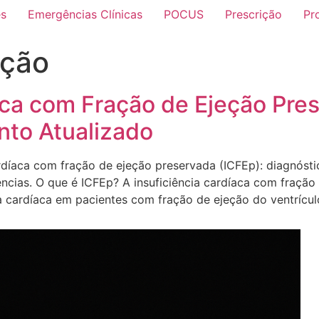
es
Emergências Clínicas
POCUS
Prescrição
Pr
eção
aca com Fração de Ejeção Pre
nto Atualizado
ardíaca com fração de ejeção preservada (ICFEp): diagnósti
cias. O que é ICFEp? A insuficiência cardíaca com fração 
ia cardíaca em pacientes com fração de ejeção do ventrícul