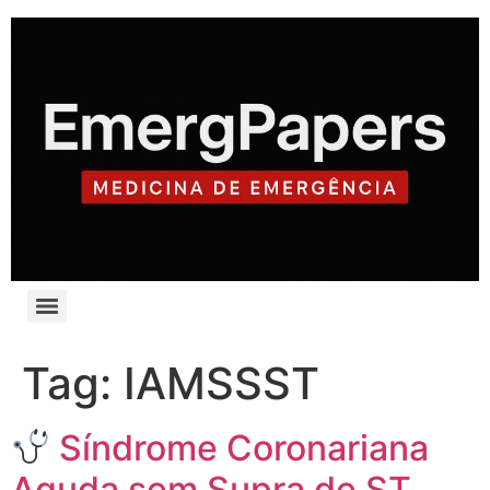
Tag:
IAMSSST
Síndrome Coronariana
Aguda sem Supra de ST