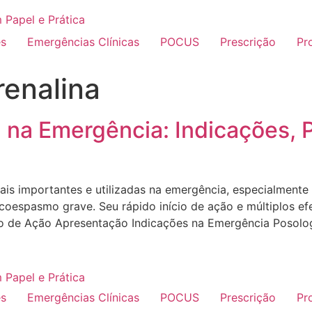
es
Emergências Clínicas
POCUS
Prescrição
Pr
renalina
) na Emergência: Indicações, 
ais importantes e utilizadas na emergência, especialmente
ncoespasmo grave. Seu rápido início de ação e múltiplos ef
o de Ação Apresentação Indicações na Emergência Posolo
es
Emergências Clínicas
POCUS
Prescrição
Pr