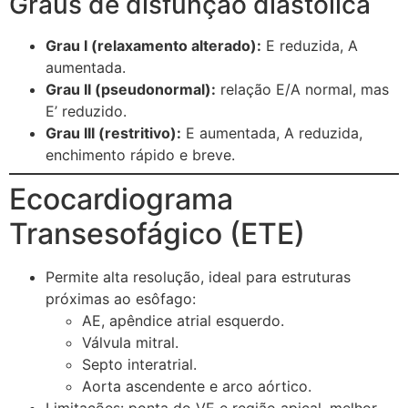
Graus de disfunção diastólica
Grau I (relaxamento alterado):
E reduzida, A
aumentada.
Grau II (pseudonormal):
relação E/A normal, mas
E’ reduzido.
Grau III (restritivo):
E aumentada, A reduzida,
enchimento rápido e breve.
Ecocardiograma
Transesofágico (ETE)
Permite alta resolução, ideal para estruturas
próximas ao esôfago:
AE, apêndice atrial esquerdo.
Válvula mitral.
Septo interatrial.
Aorta ascendente e arco aórtico.
Limitações: ponta do VE e região apical, melhor