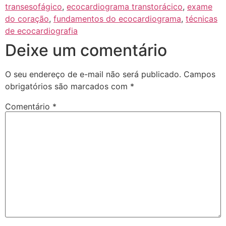
transesofágico
,
ecocardiograma transtorácico
,
exame
do coração
,
fundamentos do ecocardiograma
,
técnicas
de ecocardiografia
Deixe um comentário
O seu endereço de e-mail não será publicado.
Campos
obrigatórios são marcados com
*
Comentário
*