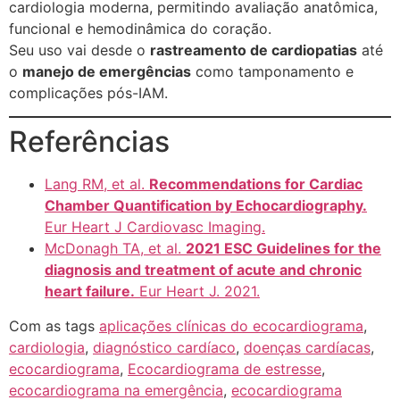
cardiologia moderna, permitindo avaliação anatômica,
funcional e hemodinâmica do coração.
Seu uso vai desde o
rastreamento de cardiopatias
até
o
manejo de emergências
como tamponamento e
complicações pós-IAM.
Referências
Lang RM, et al.
Recommendations for Cardiac
Chamber Quantification by Echocardiography.
Eur Heart J Cardiovasc Imaging.
McDonagh TA, et al.
2021 ESC Guidelines for the
diagnosis and treatment of acute and chronic
heart failure.
Eur Heart J. 2021.
Com as tags
aplicações clínicas do ecocardiograma
,
cardiologia
,
diagnóstico cardíaco
,
doenças cardíacas
,
ecocardiograma
,
Ecocardiograma de estresse
,
ecocardiograma na emergência
,
ecocardiograma